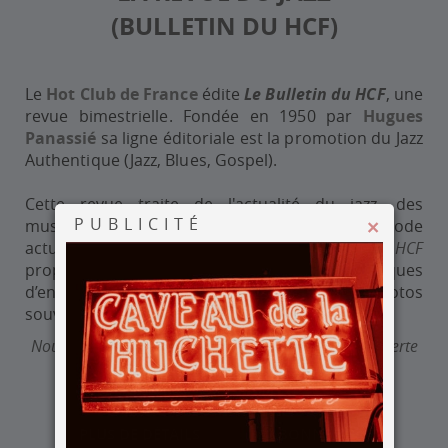
(BULLETIN DU HCF)
Le
Hot Club de France
édite
Le Bulletin du HCF
, une
revue bimestrielle. Fondée en 1950 par
Hugues
Panassié
sa ligne éditoriale
est la promotion du Jazz
Authentique (Jazz, Blues, Gospel).
Cette revue traite de l'actualité du jazz, des
PUBLICITÉ
musiciens, des œuvres des origines à la période
×
actuelle, des festivals et concerts.
Le Bulletin du HCF
propose également des chroniques
d’enregistrements et de livres, illustrées de photos
souvent originales.
Nous proposons une formule d'abonnement découverte
pour les nouveaux abonnés.
PLUS DE DÉTAILS
S'ABONNER