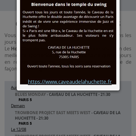
CONCERTS, MANIFESTATIONS
Vous souhaitez assister à un spectacle de jazz dans les
jours qui viennent ?
Le
Hot Club de France
vous propose une sélection des
meilleurs spectacles pour les prochains quinze jours
en région parisienne ou en province présentée de
façon chronologique.
https://www.caveaudelahuchette.fr
Aujourd'hui
BLUES MONDAY
-
CAVEAU DE LA HUCHETTE - 21:30
PARIS 5
Demain
TROMBONE PROJECT EAST MEETS WEST
-
CAVEAU DE LA
HUCHETTE - 21:30
PARIS 5
Le 12/08