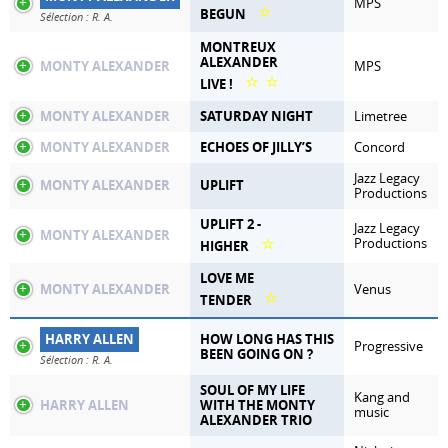
MPS
⭐
BEGUN
Sélection : R. A.
MONTREUX
ALEXANDER
MONTY ALEXANDER
MPS
⭐
⭐
LIVE !
MONTY ALEXANDER
SATURDAY NIGHT
Limetree
MONTY ALEXANDER
ECHOES OF JILLY’S
Concord
Jazz Legacy
MONTY ALEXANDER
UPLIFT
Productions
UPLIFT 2 -
Jazz Legacy
MONTY ALEXANDER
⭐
Productions
HIGHER
LOVE ME
MONTY ALEXANDER
Venus
⭐
TENDER
HARRY ALLEN
HOW LONG HAS THIS
Progressive
BEEN GOING ON ?
Sélection : R. A.
SOUL OF MY LIFE
Kang and
HARRY ALLEN
WITH THE MONTY
music
ALEXANDER TRIO