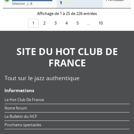
⭐
1
Sélection : J. B.
Affichage de 1 à 25 de 226 entrées
1
2
3
4
5
…
10
SITE DU HOT CLUB DE
FRANCE
Tout sur le jazz authentique
Informations
Le Hot Club De France
Notre forum
Le Bulletin du HCF
Prochains spectacles