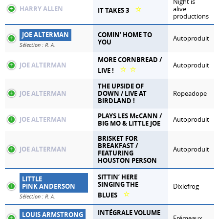
Night is
⭐
HARRY ALLEN
alive
IT TAKES 3
productions
JOE ALTERMAN
COMIN’ HOME TO
Autoproduit
YOU
Sélection : R. A.
MORE CORNBREAD /
JOE ALTERMAN
Autoproduit
⭐
⭐
LIVE !
THE UPSIDE OF
JOE ALTERMAN
DOWN / LIVE AT
Ropeadope
BIRDLAND !
PLAYS LES McCANN /
JOE ALTERMAN
Autoproduit
BIG MO & LITTLE JOE
BRISKET FOR
BREAKFAST /
JOE ALTERMAN
Autoproduit
FEATURING
HOUSTON PERSON
SITTIN’ HERE
LITTLE
SINGING THE
PINK ANDERSON
Dixiefrog
⭐
BLUES
Sélection : R. A.
INTÉGRALE VOLUME
LOUIS ARMSTRONG
Frémeaux