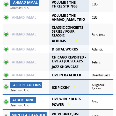
AHMAD JAMAL
VOLUME 1 THE
CBS
THREE STRINGS
Sélection : R. A.
VOLUME 2 THE
AHMAD JAMAL
CBS
AHMAD JAMAL TRIO
CLASSIC CONCERTS
SERIES / FOUR
AHMAD JAMAL
Avid jazz
CLASSIC
⭐
⭐
ALBUMS
AHMAD JAMAL
DIGITAL WORKS
Atlantic
CHICAGO REVISITED -
LIVE AT JOE SEGAL’S
AHMAD JAMAL
Telarc
⭐
JAZZ SHOWCASE
AHMAD JAMAL
LIVE IN BAALBECK
Dreyfus jazz
ALBERT COLLINS
Alligator
⭐
ICE PICKIN’
Sonet
Sélection : R. A.
LIVE WIRE / BLUES
ALBERT KING
Stax
⭐
POWER
Sélection : R. A.
WE’VE ONLY JUST
MONTY ALEXANDER