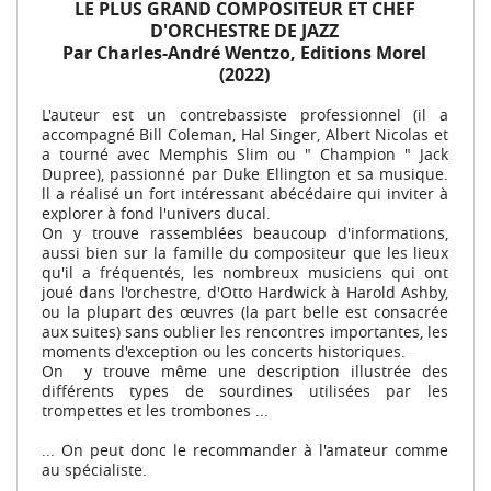
LE PLUS GRAND COMPOSITEUR ET CHEF
D'ORCHESTRE DE JAZZ
Par Charles-André Wentzo, Editions Morel
(2022)
L'auteur est un contrebassiste professionnel (il a
accompagné Bill Coleman, Hal Singer, Albert Nicolas et
a tourné avec Memphis Slim ou " Champion " Jack
Dupree), passionné par Duke Ellington et sa musique.
ll a réalisé un fort intéressant abécédaire qui inviter à
explorer à fond l'univers ducal.
On y trouve rassemblées beaucoup d'informations,
aussi bien sur la famille du compositeur que les lieux
qu'il a fréquentés, les nombreux musiciens qui ont
joué dans l'orchestre, d'Otto Hardwick à Harold Ashby,
ou la plupart des œuvres (la part belle est consacrée
aux suites) sans oublier les rencontres importantes, les
moments d'exception ou les concerts historiques.
On y trouve même une description illustrée des
différents types de sourdines utilisées par les
trompettes et les trombones ...
... On peut donc le recommander à l'amateur comme
au spécialiste.