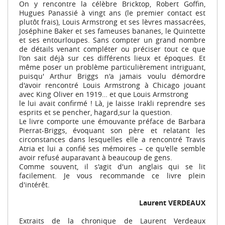
On y rencontre la célèbre Bricktop, Robert Goffin,
Hugues Panassié à vingt ans (le premier contact est
plutôt frais), Louis Armstrong et ses lèvres massacrées,
Joséphine Baker et ses fameuses bananes, le Quintette
et ses entourloupes. Sans compter un grand nombre
de détails venant compléter ou préciser tout ce que
l'on sait déjà sur ces différents lieux et époques. Et
même poser un problème particulièrement intriguant,
puisqu' Arthur Briggs n'a jamais voulu démordre
d'avoir rencontré Louis Armstrong à Chicago jouant
avec King Oliver en 1919… et que Louis Armstrong
le lui avait confirmé ! Là, je laisse Irakli reprendre ses
esprits et se pencher, hagard,sur la question.
Le livre comporte une émouvante préface de Barbara
Pierrat-Briggs, évoquant son père et relatant les
circonstances dans lesquelles elle a rencontré Travis
Atria et lui a confié ses mémoires – ce qu'elle semble
avoir refusé auparavant à beaucoup de gens.
Comme souvent, il s'agit d'un anglais qui se lit
facilement. Je vous recommande ce livre plein
d'intérêt.
Laurent VERDEAUX
Extraits de la chronique de Laurent Verdeaux