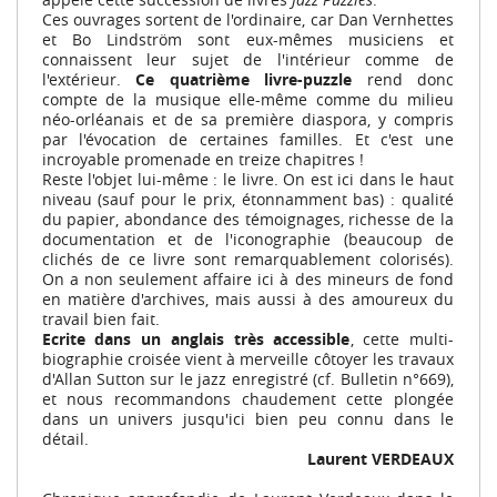
Ces ouvrages sortent de l'ordinaire, car Dan Vernhettes
et Bo Lindström sont eux-mêmes musiciens et
connaissent leur sujet de l'intérieur comme de
l'extérieur.
Ce quatrième livre-puzzle
rend donc
compte de la musique elle-même comme du milieu
néo-orléanais et de sa première diaspora, y compris
par l'évocation de certaines familles. Et c'est une
incroyable promenade en treize chapitres !
Reste l'objet lui-même : le livre. On est ici dans le haut
niveau (sauf pour le prix, étonnamment bas) : qualité
du papier, abondance des témoignages, richesse de la
documentation et de l'iconographie (beaucoup de
clichés de ce livre sont remarquablement colorisés).
On a non seulement affaire ici à des mineurs de fond
en matière d'archives, mais aussi à des amoureux du
travail bien fait.
Ecrite dans un anglais très accessible
, cette multi-
biographie croisée vient à merveille côtoyer les travaux
d'Allan Sutton sur le jazz enregistré (cf. Bulletin n°669),
et nous recommandons chaudement cette plongée
dans un univers jusqu'ici bien peu connu dans le
détail.
Laurent VERDEAUX