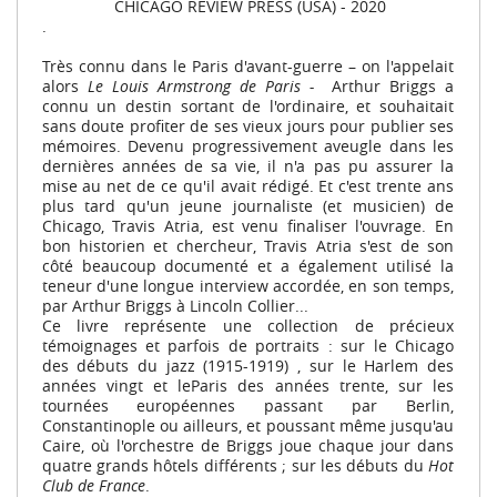
CHICAGO REVIEW PRESS (USA) - 2020
.
Très connu dans le Paris d'avant-guerre – on l'appelait
alors
Le Louis Armstrong de Paris -
Arthur Briggs a
connu un destin sortant de l'ordinaire, et souhaitait
sans doute profiter de ses vieux jours pour publier ses
mémoires. Devenu progressivement aveugle dans les
dernières années de sa vie, il n'a pas pu assurer la
mise au net de ce qu'il avait rédigé. Et c'est trente ans
plus tard qu'un jeune journaliste (et musicien) de
Chicago, Travis Atria, est venu finaliser l'ouvrage. En
bon historien et chercheur, Travis Atria s'est de son
côté beaucoup documenté et a également utilisé la
teneur d'une longue interview accordée, en son temps,
par Arthur Briggs à Lincoln Collier...
Ce livre représente une collection de précieux
témoignages et parfois de portraits : sur le Chicago
des débuts du jazz (1915-1919) , sur le Harlem des
années vingt et leParis des années trente, sur les
tournées européennes passant par Berlin,
Constantinople ou ailleurs, et poussant même jusqu'au
Caire, où l'orchestre de Briggs joue chaque jour dans
quatre grands hôtels différents ; sur les débuts du
Hot
Club de France
.