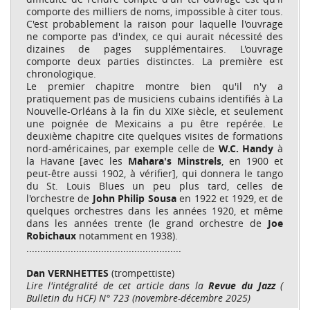
comporte des milliers de noms, impossible à citer tous.
C'est probablement la raison pour laquelle l'ouvrage
ne comporte pas d'index, ce qui aurait nécessité des
dizaines de pages supplémentaires. L'ouvrage
comporte deux parties distinctes. La première est
chronologique.
Le premier chapitre montre bien qu'il n'y a
pratiquement pas de musiciens cubains identifiés à La
Nouvelle-Orléans à la fin du XIXe siècle, et seulement
une poignée de Mexicains a pu être repérée. Le
deuxième chapitre cite quelques visites de formations
nord-américaines, par exemple celle de
W.C. Handy
à
la Havane [avec les
Mahara's Minstrels
, en 1900 et
peut-être aussi 1902, à vérifier], qui donnera le tango
du St. Louis Blues un peu plus tard, celles de
l'orchestre de
John Philip Sousa
en 1922 et 1929, et de
quelques orchestres dans les années 1920, et même
dans les années trente (le grand orchestre de
Joe
Robichaux
notamment en 1938).
........................................................
Dan VERNHETTES
(trompettiste)
Lire l'intégralité de cet article dans la
Revue du Jazz
(
Bulletin du HCF) N° 723 (novembre-décembre 2025)