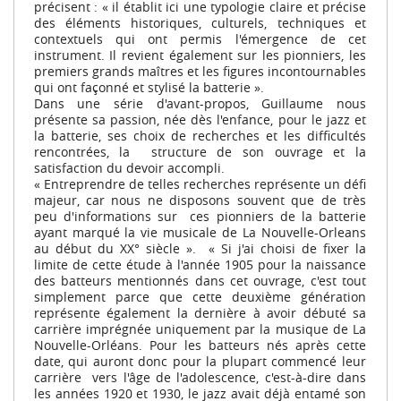
précisent : «
il établit ici une typologie claire et précise
des éléments historiques, culturels, techniques et
contextuels qui ont permis l'émergence de cet
instrument. Il revient également sur les pionniers, les
premiers grands maîtres et les ﬁgures incontournables
qui ont façonné et stylisé la batterie
».
Dans une série d'avant-propos, Guillaume nous
présente sa passion, née dès l'enfance, pour le jazz et
la batterie, ses choix de recherches et les difﬁcultés
rencontrées, la structure de son ouvrage et la
satisfaction du devoir accompli.
«
Entreprendre de telles recherches représente un déﬁ
majeur, car nous ne disposons souvent que de très
peu d'informations sur ces pionniers de la batterie
ayant marqué la vie musicale de La Nouvelle-Orleans
au début du XX° siècle
». «
Si j'ai choisi de ﬁxer la
limite de cette étude à l'année 1905 pour la naissance
des batteurs mentionnés dans cet ouvrage, c'est tout
simplement parce que cette deuxième génération
représente également la dernière à avoir débuté sa
carrière imprégnée uniquement par la musique de La
Nouvelle-Orléans. Pour les batteurs nés après cette
date, qui auront donc pour la plupart commencé leur
carrière vers l'âge de l'adolescence, c'est-à-dire dans
les années 1920 et 1930, le jazz avait déjà entamé son