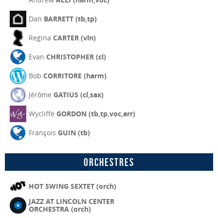
Dan
BARRETT (tb,tp)
Regina
CARTER (vln)
Evan
CHRISTOPHER (cl)
Bob
CORRITORE (harm)
Jérôme
GATIUS (cl,sax)
Wycliffe
GORDON (tb,tp,voc,arr)
François
GUIN (tb)
Orchestres
HOT SWING SEXTET (orch)
JAZZ AT LINCOLN CENTER
ORCHESTRA (orch)