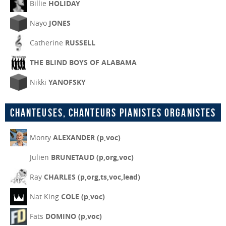
Billie
HOLIDAY
Nayo
JONES
Catherine
RUSSELL
THE BLIND BOYS OF ALABAMA
Nikki
YANOFSKY
Chanteuses, chanteurs pianistes organistes
Monty
ALEXANDER (p,voc)
Julien
BRUNETAUD (p,org,voc)
Ray
CHARLES (p,org,ts,voc,lead)
Nat King
COLE (p,voc)
Fats
DOMINO (p,voc)