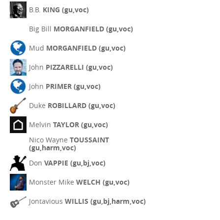
B.B.
KING (gu,voc)
Big Bill
MORGANFIELD (gu,voc)
Mud
MORGANFIELD (gu,voc)
John
PIZZARELLI (gu,voc)
John
PRIMER (gu,voc)
Duke
ROBILLARD (gu,voc)
Melvin
TAYLOR (gu,voc)
Nico Wayne
TOUSSAINT
(gu,harm,voc)
Don
VAPPIE (gu,bj,voc)
Monster Mike
WELCH (gu,voc)
Jontavious
WILLIS (gu,bj,harm,voc)