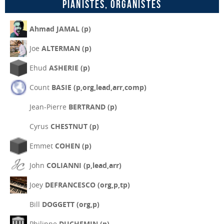
Pianistes, organistes
Ahmad JAMAL (p)
Joe
ALTERMAN (p)
Ehud
ASHERIE (p)
Count
BASIE (p,org,lead,arr,comp)
Jean-Pierre
BERTRAND (p)
Cyrus
CHESTNUT (p)
Emmet
COHEN (p)
John
COLIANNI (p,lead,arr)
Joey
DEFRANCESCO (org,p,tp)
Bill
DOGGETT (org,p)
Philippe
DUCHEMIN (p)