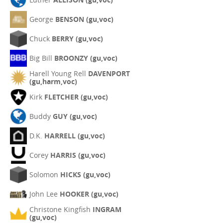
George
BENSON (gu,voc)
Chuck
BERRY (gu,voc)
Big Bill
BROONZY (gu,voc)
Harell Young Rell
DAVENPORT
(gu,harm,voc)
Kirk
FLETCHER (gu,voc)
Buddy
GUY (gu,voc)
D.K.
HARRELL (gu,voc)
Corey
HARRIS (gu,voc)
Solomon
HICKS (gu,voc)
John Lee
HOOKER (gu,voc)
Christone Kingfish
INGRAM
(gu,voc)