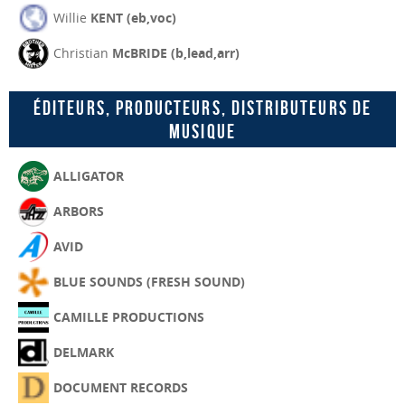
Willie
KENT (eb,voc)
Christian
McBRIDE (b,lead,arr)
Éditeurs, producteurs, distributeurs de
musique
ALLIGATOR
ARBORS
AVID
BLUE SOUNDS (FRESH SOUND)
CAMILLE PRODUCTIONS
DELMARK
DOCUMENT RECORDS