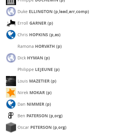
Duke
ELLINGTON (p,lead,arr,comp)
Erroll
GARNER (p)
Chris
HOPKINS (p,as)
Ramona
HORVATH (p)
Dick
HYMAN (p)
Philippe
LEJEUNE (p)
Louis
MAZETIER (p)
Nirek
MOKAR (p)
Dan
NIMMER (p)
Ben
PATERSON (p,org)
Oscar
PETERSON (p,org)