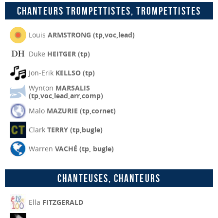
Chanteurs trompettistes, trompettistes
Louis
ARMSTRONG (tp,voc,lead)
Duke
HEITGER (tp)
Jon-Erik
KELLSO (tp)
Wynton
MARSALIS
(tp,voc,lead,arr,comp)
Malo
MAZURIE (tp,cornet)
Clark
TERRY (tp,bugle)
Warren
VACHÉ (tp, bugle)
Chanteuses, chanteurs
Ella
FITZGERALD