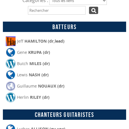
Catégories :
Batteurs
Jeff
HAMILTON (dr,lead)
Gene
KRUPA (dr)
Butch
MILES (dr)
Lewis
NASH (dr)
Guillaume
NOUAUX (dr)
Herlin
RILEY (dr)
Chanteurs guitaristes
Luther
ALLISON (gu,voc)