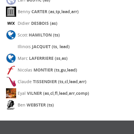
Benny
CARTER (as,tp,lead,arr)
Didier
DESBOIS (as)
Scott
HAMILTON (ts)
Illinois
JACQUET (ts, lead)
Marc
LAFERRIERE (ss,as)
Nicolas
MONTIER (ts,gu,lead)
Claude
TISSENDIER (ts,cl,lead,arr)
Eyal
VILNER (as,cl,fl,lead,arr,comp)
Ben
WEBSTER (ts)