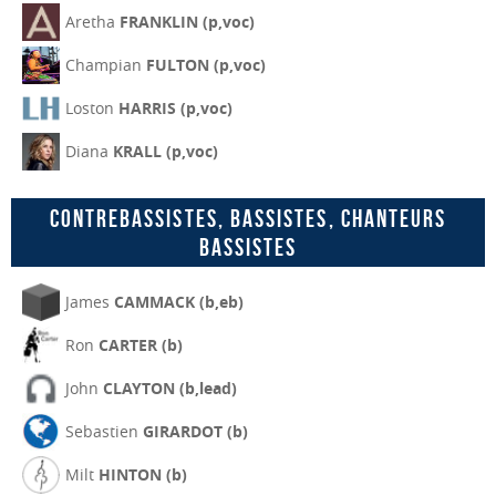
Aretha
FRANKLIN (p,voc)
Champian
FULTON (p,voc)
Loston
HARRIS (p,voc)
Diana
KRALL (p,voc)
Contrebassistes, bassistes, chanteurs
bassistes
James
CAMMACK (b,eb)
Ron
CARTER (b)
John
CLAYTON (b,lead)
Sebastien
GIRARDOT (b)
Milt
HINTON (b)