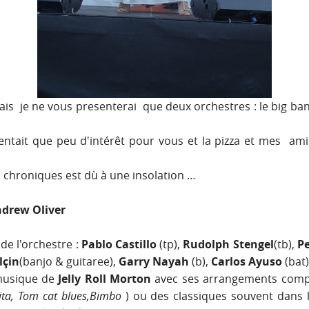
 je ne vous presenterai que deux orchestres : le big band
sentait que peu d'intérêt pour vous et la pizza et mes am
s chroniques est dù à une insolation …
ndrew Oliver
de l'orchestre :
Pablo Castillo
(tp),
Rudolph Stengel
(tb),
P
lçin
(banjo & guitaree),
Garry Nayah
(b),
Carlos Ayuso
(bat)
 musique de
Jelly Roll Morton
avec ses arrangements compl
ta, Tom cat blues,Bimbo
) ou des classiques souvent dans l