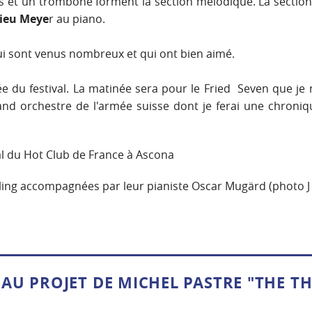
s et un trombone forment la section mélodique. La section 
ieu Meye
r au piano.
i sont venus nombreux et qui ont bien aimé.
e du festival. La matinée sera pour le Fried Seven que je n
nd orchestre de l'armée suisse dont je ferai une chroniq
 du Hot Club de France à Ascona
rling accompagnées par leur pianiste Oscar Mugärd (photo J
AU PROJET DE MICHEL PASTRE "THE T