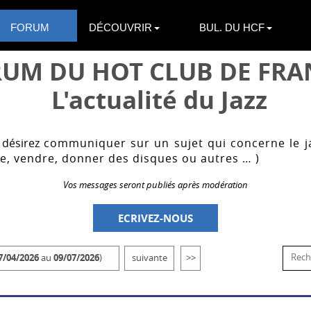
FORUM
DÉCOUVRIR
BUL. DU HCF
UM DU HOT CLUB DE FRAN
L'actualité du Jazz
 désirez
communiquer sur un sujet qui concerne le j
e, vendre, donner des disques ou autres … )
Vos messages seront publiés après modération
ECRIVEZ-NOUS
7/04/2026
au
09/07/2026
)
suivante
>>