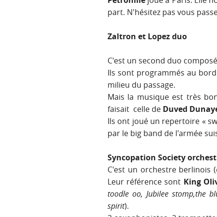
Petronille
joue à Paris. Elle 
part. N'hésitez pas vous pas
Zaltron et Lopez duo
C'est un second duo composé
Ils sont programmés au bord 
milieu du passage.
Mais la musique est très bo
faisait celle de
Duved Dunay
Ils ont joué un repertoire « s
par le big band de l'armée su
Syncopation Society orchest
C'est un orchestre berlinois 
Leur référence sont
King Oli
toodle oo, Jubilee stomp,the b
spirit
).