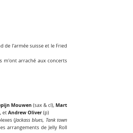
 de l'armée suisse et le Fried
is m'ont arraché aux concerts
epijn Mouwen
(sax & cl),
Mart
, et
Andrew Oliver
(p)
exes (
Jackass blues, Tank town
es arrangements de Jelly Roll