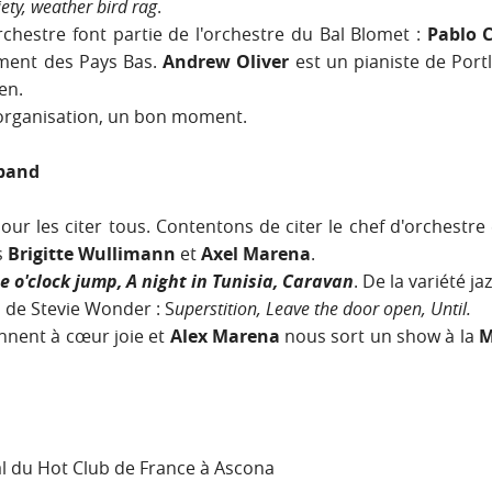
ety, weather bird rag
.
chestre font partie de l'orchestre du Bal Blomet :
Pablo C
ement des Pays Bas.
Andrew Oliver
est un pianiste de Port
en.
 organisation, un bon moment.
 band
 pour les citer tous. Contentons de citer le chef d'orchest
s
Brigitte Wullimann
et
Axel Marena
.
e o'clock jump, A night in Tunisia, Caravan
. De la variété jaz
on de Stevie Wonder
: S
uperstition, Leave the door open, Until.
nnent à cœur joie et
Alex Marena
nous sort un show à la
M
 du Hot Club de France à Ascona