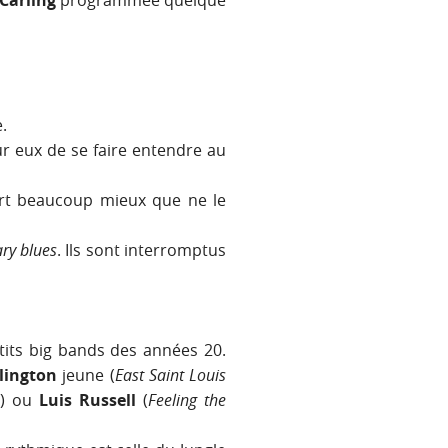
Carling
programmée quelque
.
r eux de se faire entendre au
rt beaucoup mieux que ne le
ry blues
. Ils sont interromptus
etits big bands des années 20.
lington
jeune (
East Saint Louis
p
) ou
Luis Russell
(
Feeling the