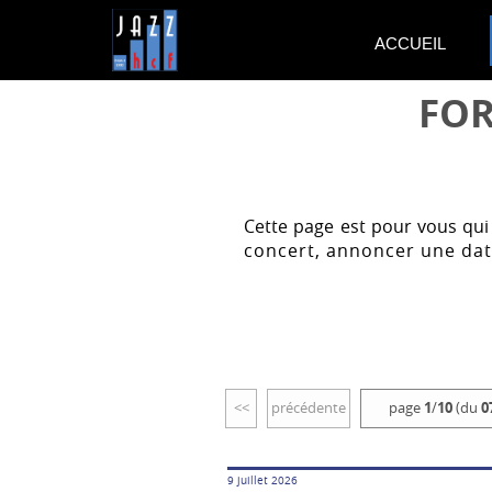
ACCUEIL
FOR
Cette page est pour vous qui
concert, annoncer une dat
<<
précédente
page
1
/
10
(du
0
9 juillet 2026