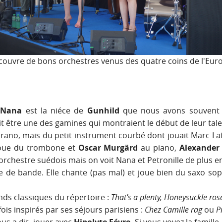
couvre de bons orchestres venus des quatre coins de l'Eur
.
Nana
est la niéce de
Gunhild
que nous avons souvent 
t être une des gamines qui montraient le début de leur tale
ano, mais du petit instrument courbé dont jouait Marc Laf
oue du trombone et
Oscar Murgärd
au piano,
Alexander 
n orchestre suédois mais on voit Nana et Petronille de plus en
 de bande. Elle chante (pas mal) et joue bien du saxo sop
nds classiques du répertoire :
That's a plenty, Honeysuckle ros
is inspirés par ses séjours parisiens :
Chez Camille rag
ou
P