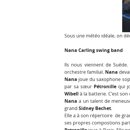
Sous une météo idéale, on dé
Nana Carling swing band
Ils nous viennent de Suéde
orchestre familial.
Nana
devai
Nana
joue du saxophone sopr
par sa sœur
Pétronille
qui j
Wibell
à la batterie. C'est so
Nana
a un talent de meneuse
grand
Sidney Bechet
.
Elle a à son répertoire de gra
ses propres compostions parfo