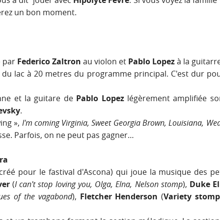
nous a dit jouer avec
Hipolyte Févre
. Si vous voyez la famille
serez un bon moment.
 par
Federico Zaltron
au violon et
Pablo Lopez
à la guitarre
du lac à 20 metres du programme principal. C'est dur pou
nne et la guitare de
Pablo Lopez
légèrement amplifiée so
evsky
.
wing »,
I'm coming Virginia, Sweet Georgia Brown, Louisiana, Wea
isse. Parfois, on ne peut pas gagner…
ra
(créé pour le fastival d'Ascona) qui joue la musique des p
ver
(
I can't stop loving you, Olga, Elna, Nelson stomp
),
Duke El
lues of the vagabond
),
Fletcher Henderson
(
Variety stom