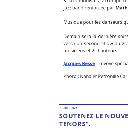
3 saxophonistes, 2 trompette
jazz band renforcée par
Math
Musique pour les danseurs qu
Demain sera la dernière soiré
verra un second show du gra
musiciens et 2 chanteurs.
Jacques Besse
Envoyé spécial
Photo : Nana et Petronille Ca
7 juillet 2026
SOUTENEZ LE NOUVE
TENORS".