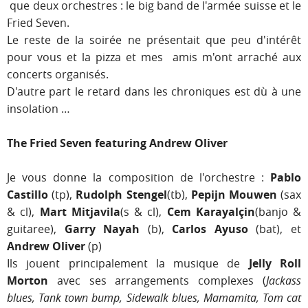
que deux orchestres : le big band de l'armée suisse et le
Fried Seven.
Le reste de la soirée ne présentait que peu d'intérêt
pour vous et la pizza et mes amis m'ont arraché aux
concerts organisés.
D'autre part le retard dans les chroniques est dù à une
insolation …
The Fried Seven featuring Andrew Oliver
Je vous donne la composition de l'orchestre :
Pablo
Castillo
(tp),
Rudolph Stengel
(tb),
Pepijn Mouwen
(sax
& cl),
Mart Mitjavila
(s & cl),
Cem Karayalçin
(banjo &
guitaree),
Garry Nayah
(b),
Carlos Ayuso
(bat), et
Andrew Oliver
(p)
Ils jouent principalement la musique de
Jelly Roll
Morton
avec ses arrangements complexes (
Jackass
blues, Tank town bump, Sidewalk blues, Mamamita, Tom cat