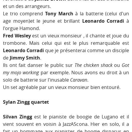
et un des arrangeurs.
Le trio comprend
Tony March
à la batterie (celui d'un
age moyen)et le jeune et brillant
Leonardo Corradi
à
l'orgue Hamond.
Fred Wesley
est un vieux monsieur , il chante et joue du
trombone. Mais celui qui est le plus remarquable est
Leonardo Corradi
que je présenterai comme un disciple
de
Jimmy Smith
.
Ils ont fait danser le public sur
The chicken shack
ou
Got
my mojo working
par exemple. Nous avons eu droit à un
solo de batterie sur l'inusable
Caravan
.
Un set agréable par un vieux monsieur bien entouré.
Sylan Zingg quartet
Silvan Zingg
est le pianiste de boogie de Lugano et il
vient souvent en voisin à JazzAScona. Hier en solo, il a
fait un hommage aux pianistes de boogie disparus en