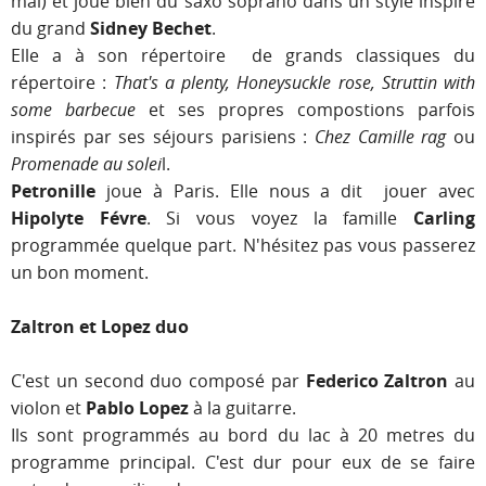
mal) et joue bien du saxo soprano dans un style inspiré
du grand
Sidney Bechet
.
Elle a à son répertoire de grands classiques du
répertoire :
That's a plenty, Honeysuckle rose, Struttin with
some barbecue
et ses propres compostions parfois
inspirés par ses séjours parisiens :
Chez Camille rag
ou
Promenade au solei
l.
Petronille
joue à Paris. Elle nous a dit jouer avec
Hipolyte Févre
. Si vous voyez la famille
Carling
programmée quelque part. N'hésitez pas vous passerez
un bon moment.
Zaltron et Lopez duo
C'est un second duo composé par
Federico Zaltron
au
violon et
Pablo Lopez
à la guitarre.
Ils sont programmés au bord du lac à 20 metres du
programme principal. C'est dur pour eux de se faire