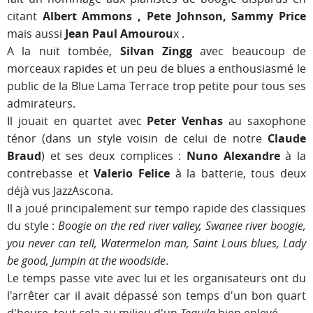
citant
Albert Ammons , Pete Johnson, Sammy Price
mais aussi
Jean Paul Amourou
x .
A la nuit tombée,
Silvan Zingg
avec beaucoup de
morceaux rapides et un peu de blues a enthousiasmé le
public de la Blue Lama Terrace trop petite pour tous ses
admirateurs.
Il jouait en quartet avec
Peter Venhas
au saxophone
ténor (dans un style voisin de celui de notre
Claude
Braud
) et ses deux complices :
Nuno Alexandre
à la
contrebasse et
Valerio Felice
à la batterie, tous deux
déjà vus JazzAscona.
Il a joué principalement sur tempo rapide des classiques
du style :
Boogie on the red river valley, Swanee river boogie,
you never can tell, Watermelon man, Saint Louis blues, Lady
be good, Jumpin at the woodside
.
Le temps passe vite avec lui et les organisateurs ont du
l'arrêter car il avait dépassé son temps d'un bon quart
d'heure, tout cela au milieu d'un
Tequila
bien enlevé.