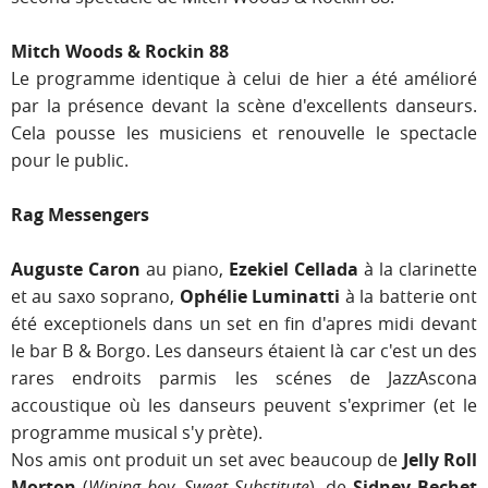
Mitch Woods & Rockin 88
Le programme identique à celui de hier a été amélioré
par la présence devant la scène d'excellents danseurs.
Cela pousse les musiciens et renouvelle le spectacle
pour le public.
Rag Messengers
Auguste Caron
au piano,
Ezekiel Cellada
à la clarinette
et au saxo soprano,
Ophélie Luminatti
à la batterie ont
été exceptionels dans un set en fin d'apres midi devant
le bar B & Borgo. Les danseurs étaient là car c'est un des
rares endroits parmis les scénes de JazzAscona
accoustique où les danseurs peuvent s'exprimer (et le
programme musical s'y prète).
Nos amis ont produit un set avec beaucoup de
Jelly Roll
Morton
(
Wining boy, Sweet Substitute
), de
Sidney Bechet