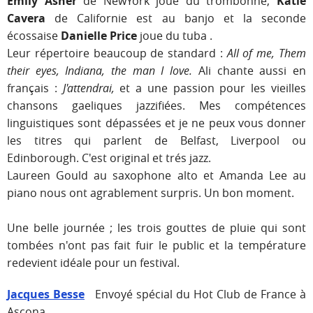
Emily Asher
de NewYork joue du trombonne,
Katie
Cavera
de Californie est au banjo et la seconde
écossaise
Danielle Price
joue du tuba .
Leur répertoire beaucoup de standard :
All of me, Them
their eyes, Indiana, the man I love.
Ali chante aussi en
français :
J'attendrai,
et a une passion pour les vieilles
chansons gaeliques jazzifiées. Mes compétences
linguistiques sont dépassées et je ne peux vous donner
les titres qui parlent de Belfast, Liverpool ou
Edinborough. C'est original et trés jazz.
Laureen Gould au saxophone alto et Amanda Lee au
piano nous ont agrablement surpris. Un bon moment.
Une belle journée ; les trois gouttes de pluie qui sont
tombées n'ont pas fait fuir le public et la température
redevient idéale pour un festival.
Jacques Besse
Envoyé spécial du Hot Club de France à
Ascona