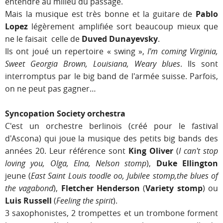
entendre au milieu du passage.
Mais la musique est très bonne et la guitare de
Pablo
Lopez
légèrement amplifiée sort beaucoup mieux que
ne le faisait celle de
Duved Dunayevsky
.
Ils ont joué un repertoire « swing »,
I'm coming Virginia,
Sweet Georgia Brown, Louisiana, Weary blues
. Ils sont
interromptus par le big band de l'armée suisse. Parfois,
on ne peut pas gagner…
Syncopation Society orchestra
C'est un orchestre berlinois (créé pour le fastival
d'Ascona) qui joue la musique des petits big bands des
années 20. Leur référence sont
King Oliver
(
I can't stop
loving you, Olga, Elna, Nelson stomp
),
Duke Ellington
jeune (
East Saint Louis toodle oo, Jubilee stomp,the blues of
the vagabond
),
Fletcher Henderson
(
Variety stomp
) ou
Luis Russell
(
Feeling the spirit
).
3 saxophonistes, 2 trompettes et un trombone forment