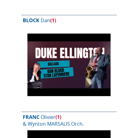
BLOCK
Dan
(1)
FRANC
Olivier
(1)
& Wynton MARSALIS Orch.